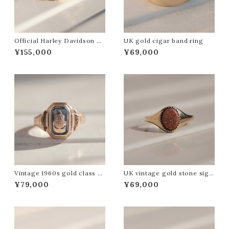
Official Harley Davidson g
UK gold cigar band ring
old logo ring
¥155,000
¥69,000
Vintage 1960s gold class ri
UK vintage gold stone sign
ng
et ring
¥79,000
¥69,000