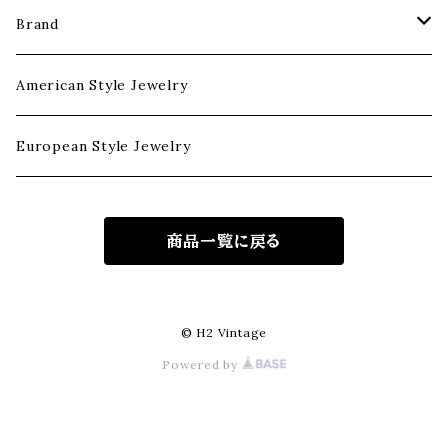
Class Ring
Silver Bracelet
Chain
Brand
Signet Ring
Pendant
Harley Davidson
American Style Jewelry
Band Ring
Gold Necklace
Playboy
European Style Jewelry
Others
Silver Necklace
McDonald's
商品一覧に戻る
© H2 Vintage
Powered by