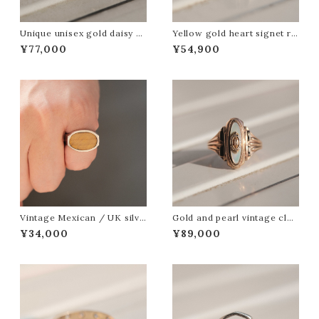
Unique unisex gold daisy ri
Yellow gold heart signet ri
ng
ng
¥77,000
¥54,900
Vintage Mexican / UK silve
Gold and pearl vintage clas
r and tiger’s eye signet ring
s ring, graduation year 194
¥34,000
¥89,000
9