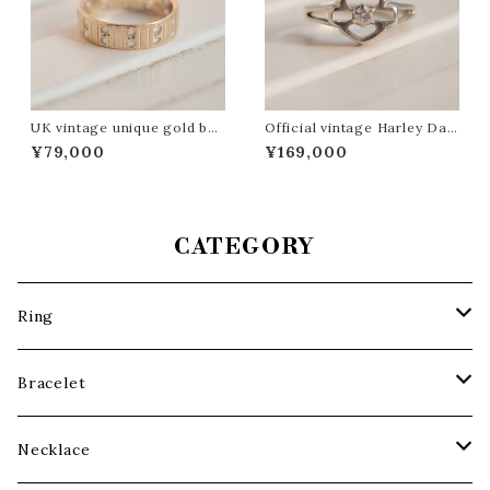
UK vintage unique gold ban
Official vintage Harley Davi
d ring
dson white gold logo ring
¥79,000
¥169,000
CATEGORY
Ring
Gold Ring
Bracelet
Silver Ring
Gold Bracelet
Necklace