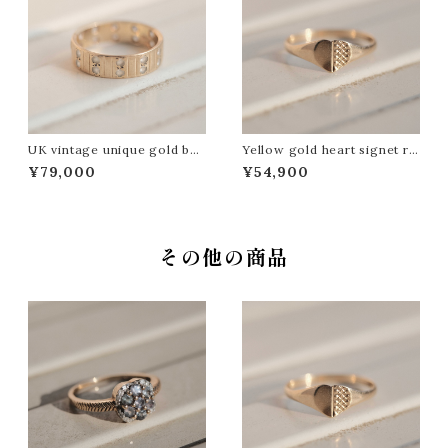
UK vintage unique gold ban
Yellow gold heart signet ri
d ring
ng
¥79,000
¥54,900
その他の商品