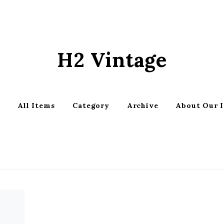
H2 Vintage
p
All Items
Category
Archive
About Our 