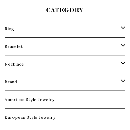
CATEGORY
Ring
Gold Ring
Bracelet
Silver Ring
Gold Bracelet
Necklace
Class Ring
Silver Bracelet
Chain
Brand
Signet Ring
Pendant
Harley Davidson
American Style Jewelry
Band Ring
Gold Necklace
Playboy
European Style Jewelry