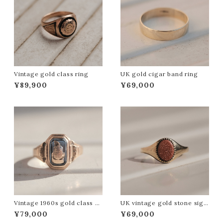
Vintage gold class ring
UK gold cigar band ring
¥89,900
¥69,000
Vintage 1960s gold class ri
UK vintage gold stone sign
ng
et ring
¥79,000
¥69,000