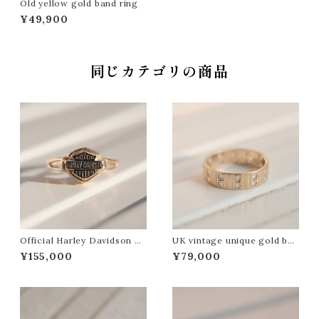
Old yellow gold band ring
¥49,900
同じカテゴリの商品
Official Harley Davidson g
UK vintage unique gold ban
old logo ring
d ring
¥155,000
¥79,000