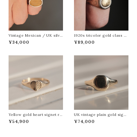
Vintage Mexican / UK silve
1920s tricolor gold class ri
r and tiger’s eye signet ring
ng
¥34,000
¥89,000
Yellow gold heart signet ri
UK vintage plain gold signe
ng
t ring
¥54,900
¥74,000